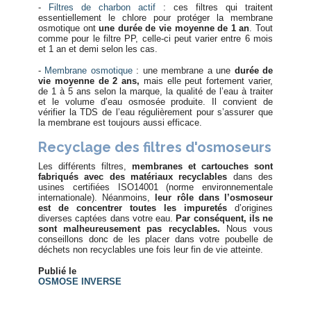
-
Filtres de charbon actif
: ces filtres qui traitent
essentiellement le chlore pour protéger la membrane
osmotique ont
une durée de vie moyenne de 1 an
. Tout
comme pour le filtre PP, celle-ci peut varier entre 6 mois
et 1 an et demi selon les cas.
-
Membrane osmotique
: une membrane a une
durée de
vie moyenne de 2 ans,
mais elle peut fortement varier,
de 1 à 5 ans selon la marque, la qualité de l’eau à traiter
et le volume d’eau osmosée produite. Il convient de
vérifier la TDS de l’eau régulièrement pour s’assurer que
la membrane est toujours aussi efficace.
Recyclage des filtres d'osmoseurs
Les différents filtres,
membranes et cartouches sont
fabriqués avec des matériaux recyclables
dans des
usines certifiées ISO14001 (norme environnementale
internationale). Néanmoins,
leur rôle dans l’osmoseur
est de concentrer toutes les impuretés
d’origines
diverses captées dans votre eau.
Par conséquent, ils ne
sont malheureusement pas recyclables.
Nous vous
conseillons donc de les placer dans votre poubelle de
déchets non recyclables une fois leur fin de vie atteinte.
Publié le
OSMOSE INVERSE