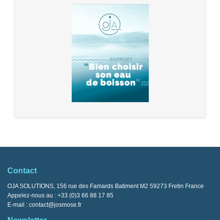
Contact
OJA SOLUTIONS, 156 rue des Famards Batiment M2 59273 Fretin France
Appelez-nous au :
+33 (0)3 66 88 17 85
E-mail :
contact@josmose.fr