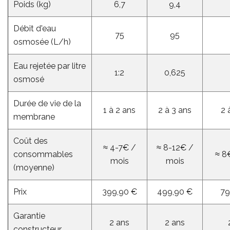
Poids (kg)
6,7
9,4
Débit d'eau
75
95
osmosée (L/h)
Eau rejetée par litre
1:2
0,625
osmosé
Durée de vie de la
1 à 2 ans
2 à 3 ans
2 
membrane
Coût des
≈ 4-7€ /
≈ 8-12€ /
consommables
≈ 8
mois
mois
(moyenne)
Prix
399,90 €
499,90 €
79
Garantie
2 ans
2 ans
constructeur