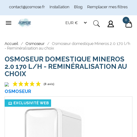
contact@josmose.fr
Installation
Blog
Remplacer mes filtres
0

Accueil
Osmoseur
Osmoseur domestique Mineros 2.0 170 l/h
- Reminéralisation au choix
OSMOSEUR DOMESTIQUE MINEROS
2.0 170 L/H - REMINÉRALISATION AU
CHOIX
Assistant Josmose
En ligne
OSMOSEUR
(8 avis)
EXCLUSIVITÉ WEB