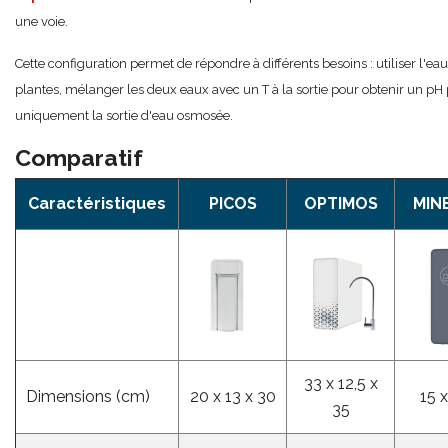
une voie.
Cette configuration permet de répondre à différents besoins : utiliser l'eau
plantes, mélanger les deux eaux avec un T à la sortie pour obtenir un pH p
uniquement la sortie d'eau osmosée.
Comparatif
Caractéristiques
PICOS
OPTIMOS
MIN
33 x 12,5 x
Dimensions (cm)
20 x 13 x 30
15 
35