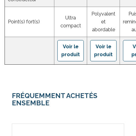
Polyvalent
Pui
Ultra
Point(s) fort(s)
et
remin
compact
abordable
au
Voir le
Voir le
V
produit
produit
p
FRÉQUEMMENT ACHETÉS
ENSEMBLE