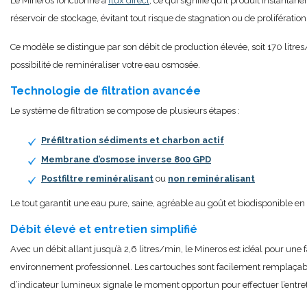
Le Mineros fonctionne à
flux direct
, ce qui signifie qu’il produit instant
réservoir de stockage, évitant tout risque de stagnation ou de prolifératio
Ce modèle se distingue par son débit de production élevée, soit 170 litres
possibilité de reminéraliser votre eau osmosée.
Technologie de filtration avancée
Le système de filtration se compose de plusieurs étapes :
Préfiltration sédiments et charbon actif
Membrane d’osmose inverse 800 GPD
Postfiltre reminéralisant
ou
non reminéralisant
Le tout garantit une eau pure, saine, agréable au goût et biodisponible e
Débit élevé et entretien simplifié
Avec un débit allant jusqu’à 2,6 litres/min, le Mineros est idéal pour une 
environnement professionnel. Les cartouches sont facilement remplaçable
d’indicateur lumineux signale le moment opportun pour effectuer l’entret