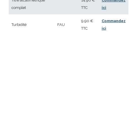
Titre alcalimétrique
14,90 €
Commandez
complet
TTC
ici
9,90 €
Commandez
Turbidité
FAU
TTC
ici