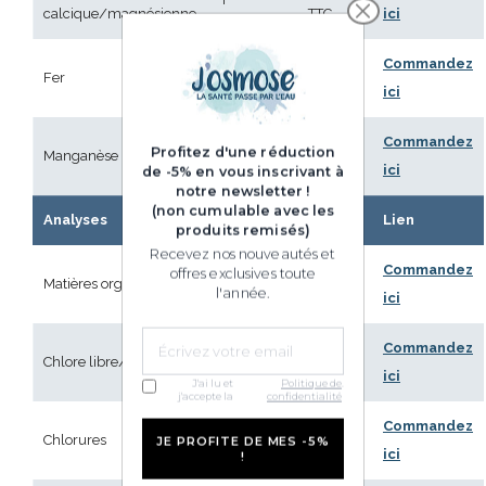
calcique/magnésienne
TTC
ici
9,90 €
Commandez
Fer
mg/L
TTC
ici
9,90 €
Commandez
Profitez d'une réduction
Manganèse
mg/L
TT
ici
de -5% en vous inscrivant à
notre newsletter !
(non cumulable avec les
Analyses
Précision
Prix
Lien
produits remisés)
Recevez nos nouveautés et
29,90 €
Commandez
offres exclusives toute
Matières organiques
mg/L
l'année.
TTC
ici
9,90 €
Commandez
Chlore libre/total
mg/L
TTC
ici
J'ai lu et
Politique de
.
j'accepte la
confidentialité
14,90 €
Commandez
Chlorures
mg/L
JE PROFITE DE MES -5%
TTC
ici
!