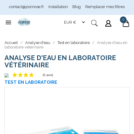
contact@josmose.fr
Installation
Blog
Remplacer mes filtres
0

Accueil
Analyse d'eau
Test en laboratoire
Analyse d'eau en
laboratoire vétérinaire
ANALYSE D'EAU EN LABORATOIRE
VÉTÉRINAIRE
Assistant Josmose
En ligne
TEST EN LABORATOIRE
(5 avis)