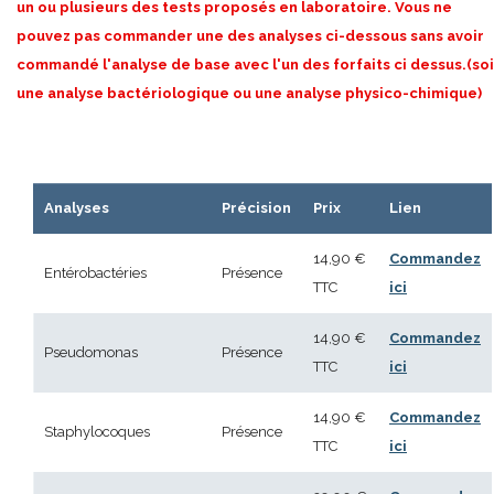
un ou plusieurs des tests proposés en laboratoire. Vous ne
pouvez pas commander une des analyses ci-dessous sans avoir
commandé l'analyse de base avec l'un des forfaits ci dessus.(soi
une analyse bactériologique ou une analyse physico-chimique)
Analyses
Précision
Prix
Lien
14,90 €
Commandez
Entérobactéries
Présence
TTC
ici
14,90 €
Commandez
Pseudomonas
Présence
TTC
ici
14,90 €
Commandez
Staphylocoques
Présence
TTC
ici