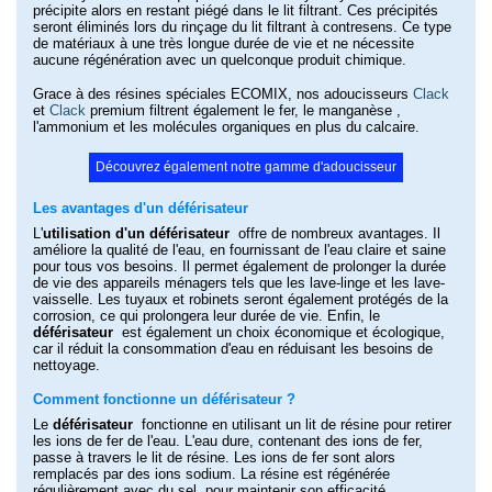
précipite alors en restant piégé dans le lit filtrant. Ces précipités
seront éliminés lors du rinçage du lit filtrant à contresens. Ce type
de matériaux à une très longue durée de vie et ne nécessite
aucune régénération avec un quelconque produit chimique.
Grace à des résines spéciales ECOMIX, nos adoucisseurs
Clack
et
Clack
premium filtrent également le fer, le manganèse ,
l'ammonium et les molécules organiques en plus du calcaire.
Découvrez également notre gamme d'adoucisseur
Les avantages d'un déférisateur
L'
utilisation d'un déférisateur
offre de nombreux avantages. Il
améliore la qualité de l'eau, en fournissant de l'eau claire et saine
pour tous vos besoins. Il permet également de prolonger la durée
de vie des appareils ménagers tels que les lave-linge et les lave-
vaisselle. Les tuyaux et robinets seront également protégés de la
corrosion, ce qui prolongera leur durée de vie. Enfin, le
déférisateur
est également un choix économique et écologique,
car il réduit la consommation d'eau en réduisant les besoins de
nettoyage.
Comment fonctionne un déférisateur ?
Le
déférisateur
fonctionne en utilisant un lit de résine pour retirer
les ions de fer de l'eau. L'eau dure, contenant des ions de fer,
passe à travers le lit de résine. Les ions de fer sont alors
remplacés par des ions sodium. La résine est régénérée
régulièrement avec du sel, pour maintenir son efficacité.