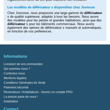
Les modèles de déférisateur s disponibles chez Josmose
Chez Josmose, nous proposons une large gamme de
déférisateur
s de qualité supérieure, adaptés à tous les besoins. Nous avons
des modèles pour les petites et grandes habitations, ainsi que des
déférisateur
s pour les bâtiments commerciaux. Nous avons
également des options de déférisateur s manuels et automatiques,
en fonction de vos préférences.
Informations
Livraison de vos commandes
Qui sommes nous ?
Contactez-nous
Mentions légales
Conditions Générales de Vente
Paiement sécurisé
Revendeurs / Installateurs - Ouvrez un compte PRO
La presse parle de nous !
Installation
Contact