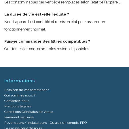
Les consommables peuvent être remplacés selon l’état de l’appareil.
La durée de vie est-elle réduite ?
Non. L’appareil est contrôlé et remis en état pour assurer un
fonctionnement normal.
Puis-je commander des filtres compatibles ?
Oui, toutes les consommables restent disponibles.
Informations
Livraison de vos commandes
Qui sommes nous ?
Contactez-nous
Mentions légales
Conditions Générales de Vente
Paiement sécurisé
Revendeurs / Installateurs - Ouvrez un compte PRO
La presse parle de nous !