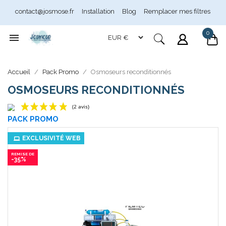
contact@josmose.fr
Installation
Blog
Remplacer mes filtres
0

Accueil
Pack Promo
Osmoseurs reconditionnés
Assistant Josmose
En ligne
OSMOSEURS RECONDITIONNÉS
PACK PROMO
(2 avis)
EXCLUSIVITÉ WEB
-35%