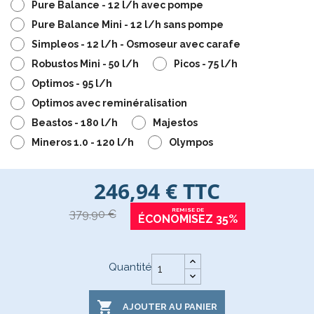
Pure Balance - 12 l/h avec pompe
Pure Balance Mini - 12 l/h sans pompe
Simpleos - 12 l/h - Osmoseur avec carafe
Robustos Mini - 50 l/h
Picos - 75 l/h
Optimos - 95 l/h
Optimos avec reminéralisation
Beastos - 180 l/h
Majestos
Mineros 1.0 - 120 l/h
Olympos
246,94 €
TTC
379,90 €
ÉCONOMISEZ 35%
Quantité

AJOUTER AU PANIER