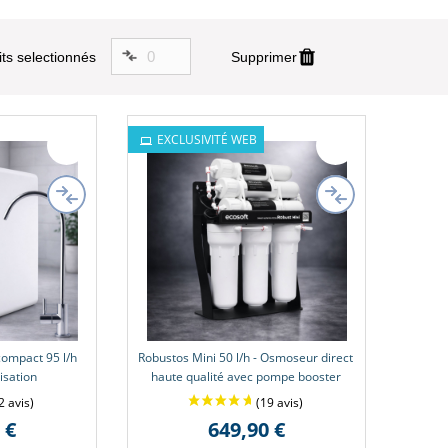
0
s selectionnés
Supprimer
EXCLUSIVITÉ WEB
ompact 95 l/h
Robustos Mini 50 l/h - Osmoseur direct
isation
haute qualité avec pompe booster
 €
649,90 €