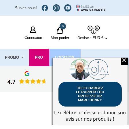
Suivez-nous!
0

Connexion
Devise :
EUR €
Mon panier
PROMO
PRO
LOCATION
×
TELECHARGEZ
LE RAPPORT DU
PROFESSEUR
MARC HENRY
Le célèbre professeur donne son
avis sur nos produits !