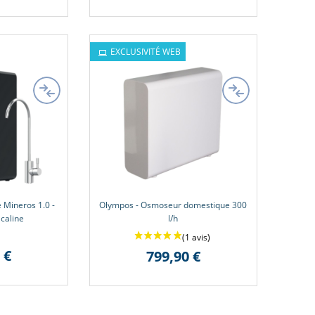
EXCLUSIVITÉ WEB
Mineros 1.0 -
Olympos - Osmoseur domestique 300
lcaline
l/h
 €
799,90 €