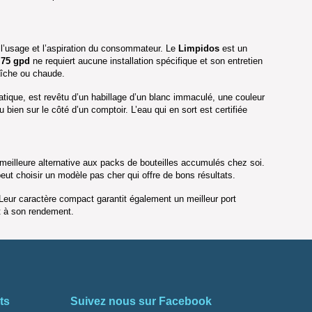
l’usage et l’aspiration du consommateur. Le
Limpidos
est un
75 gpd
ne requiert aucune installation spécifique et son entretien
raîche ou chaude.
ratique, est revêtu d’un habillage d’un blanc immaculé, une couleur
bien sur le côté d’un comptoir. L’eau qui en sort est certifiée
(8 avis)
 meilleure alternative aux packs de bouteilles accumulés chez soi.
eut choisir un modèle pas cher qui offre de bons résultats.
eur caractère compact garantit également un meilleur port
t à son rendement.
ts
Suivez nous sur Facebook