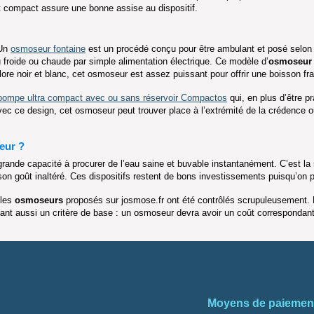
 compact assure une bonne assise au dispositif.
 Un
osmoseur fontaine
est un procédé conçu pour être ambulant et posé selon 
au froide ou chaude par simple alimentation électrique. Ce modèle d’
osmoseur 
icolore noir et blanc, cet osmoseur est assez puissant pour offrir une boisson f
pompe ultra compact avec ou sans réservoir Compactos
qui, en plus d’être p
vec ce design, cet osmoseur peut trouver place à l’extrémité de la crédence ou 
eur ?
rande capacité à procurer de l’eau saine et buvable instantanément. C’est la
on goût inaltéré. Ces dispositifs restent de bons investissements puisqu’on p
 les
osmoseurs
proposés sur josmose.fr ont été contrôlés scrupuleusement. L
ant aussi un critère de base : un osmoseur devra avoir un coût correspondan
Moyens de paiemen