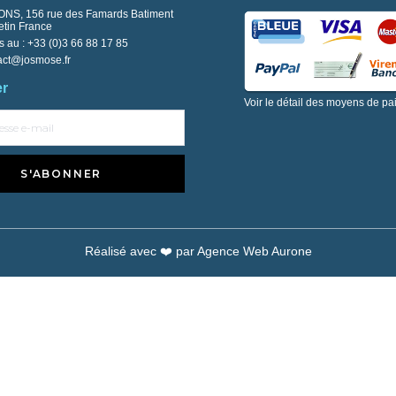
NS, 156 rue des Famards Batiment
tin France
s au :
+33 (0)3 66 88 17 85
act@josmose.fr
er
Voir le détail des moyens de p
S'ABONNER
Réalisé avec ❤️ par
Agence Web Aurone