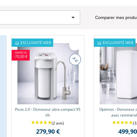

Comparer mes produit
EXCLUSIVITÉ WEB
EXCLUSIVITÉ WEB
-70,00 €
Picos 2.0 - Osmoseur ultra compact 95
Optimos - Osmoseur c
l/h
avec reminéral
279,90 €
499,90