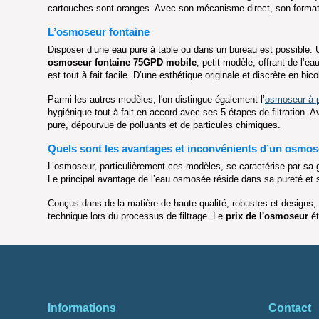
cartouches sont oranges. Avec son mécanisme direct, son format
L’osmoseur fontaine
Disposer d’une eau pure à table ou dans un bureau est possible.
osmoseur fontaine 75GPD mobile
, petit modèle, offrant de l’e
est tout à fait facile. D’une esthétique originale et discrète en b
Parmi les autres modèles, l'on distingue également l’
osmoseur à 
hygiénique tout à fait en accord avec ses 5 étapes de filtration. A
pure, dépourvue de polluants et de particules chimiques.
Quels sont les avantages et inconvénients d’un osmos
L’osmoseur, particulièrement ces modèles, se caractérise par sa g
Le principal avantage de l’eau osmosée réside dans sa pureté et s
Conçus dans de la matière de haute qualité, robustes et designs,
technique lors du processus de filtrage. Le
prix de l'osmoseur
ét
Informations
Contact