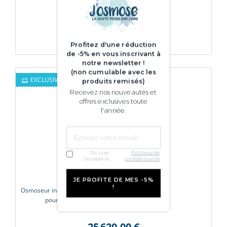
m3/h
23 164,80 €
Profitez d'une réduction
de -5% en vous inscrivant à
notre newsletter !
(non cumulable avec les
EXCLUSIVITÉ WEB
produits remisés)
Recevez nos nouveautés et
offres exclusives toute
l'année.
J'ai lu et
Politique de
.
j'accepte la
confidentialité
JE PROFITE DE MES -5%
!
Osmoseur industriel 1 140 à 14 400 l/h
pour eau à 6000 PPM
25 620,00 €