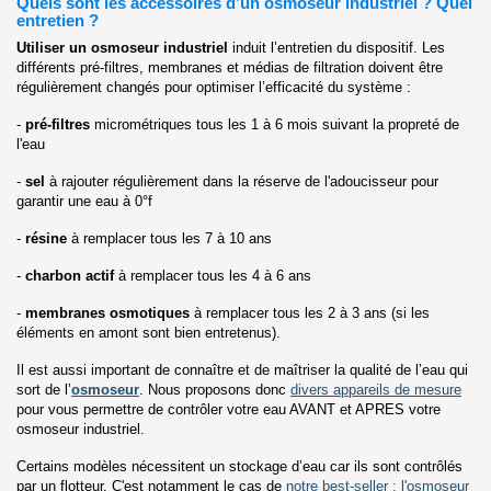
Quels sont les accessoires d’un osmoseur industriel ? Quel
entretien ?
Utiliser un osmoseur industriel
induit l’entretien du dispositif. Les
différents pré-filtres, membranes et médias de filtration doivent être
régulièrement changés pour optimiser l’efficacité du système :
-
pré-filtres
micrométriques tous les 1 à 6 mois suivant la propreté de
l'eau
-
sel
à rajouter régulièrement dans la réserve de l'adoucisseur pour
garantir une eau à 0°f
-
résine
à remplacer tous les 7 à 10 ans
-
charbon actif
à remplacer tous les 4 à 6 ans
-
membranes osmotiques
à remplacer tous les 2 à 3 ans (si les
éléments en amont sont bien entretenus).
Il est aussi important de connaître et de maîtriser la qualité de l’eau qui
sort de l’
osmoseur
. Nous proposons donc
divers appareils de mesure
pour vous permettre de contrôler votre eau AVANT et APRES votre
osmoseur industriel.
Certains modèles nécessitent un stockage d’eau car ils sont contrôlés
par un flotteur. C'est notamment le cas de
notre best-seller : l'osmoseur