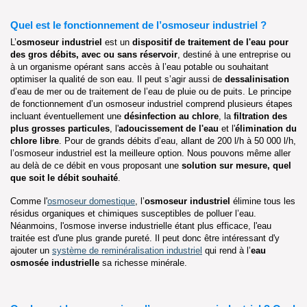
Quel est le fonctionnement de l’osmoseur industriel ?
L’
osmoseur industriel
est un
dispositif de traitement de l'eau pour
des gros débits, avec ou
sans réservoir
, destiné à une entreprise ou
à un organisme opérant sans accès à l’eau potable ou souhaitant
optimiser la qualité de son eau. Il peut s’agir aussi de
dessalinisation
d’eau de mer ou de traitement de l’eau de pluie ou de puits. Le principe
de fonctionnement d’un osmoseur industriel comprend plusieurs étapes
incluant éventuellement une
désinfection au chlore
, la
filtration des
plus grosses particules
, l'
adoucissement de l'eau
et l'
élimination du
chlore libre
. Pour de grands débits d’eau, allant de 200 l/h à 50 000 l/h,
l’osmoseur industriel est la meilleure option. Nous pouvons même aller
au delà de ce débit en vous proposant une
solution sur mesure, quel
que soit le débit souhaité
.
Comme l'
osmoseur domestique
, l’
osmoseur industriel
élimine tous les
résidus organiques et chimiques susceptibles de polluer l’eau.
Néanmoins, l'osmose inverse industrielle étant plus efficace, l'eau
traitée est d'une plus grande pureté. Il peut donc être intéressant d'y
ajouter un
système de reminéralisation industriel
qui rend à l’
eau
osmosée industrielle
sa richesse minérale.