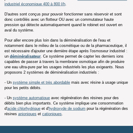
industriel économique 400 à 800 l/h
.
D'autres sont conçus pour pouvoir fonctionner sans réservoir et sont
donc contrôlés avec un flotteur OU avec un commutateur haute
pression qui détecte automatiquement quand le robinet est ouvert en
aval du système.
Pour aller encore plus loin dans la déminéralisation de l'eau et
notamment dans le milieu de la cosmétique ou de la pharmaceutique, il
est nécessaire d'ajouter une dernière étape après l'osmoseur industriel :
un
déminéralisateur
. Ce système permet de capter les derniers ions
capables de passer à travers la membrane osmotique afin de produire
une eau ultra-pure par les usages industriels les plus exigeants. Nous
proposons 2 systèmes de déminéralisation industriels :
- Un
système simple et très abordable
mais avec résine à usage unique
pour les petits débits.
- Un
système automatique
avec régénération des résines pour des
débits bien plus importants. Ce système implique une consommation
d'
acide chlorhydrique
et d'
hydroxyde de sodium
pour la régénération des
résines
anioniques
et
cationiques
.