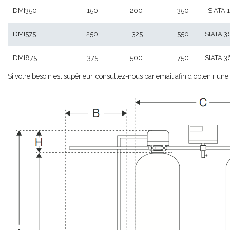
DMI350
150
200
350
SIATA 1
DMI575
250
325
550
SIATA 3
DMI875
375
500
750
SIATA 3
Si votre besoin est supérieur, consultez-nous par email afin d'obtenir une