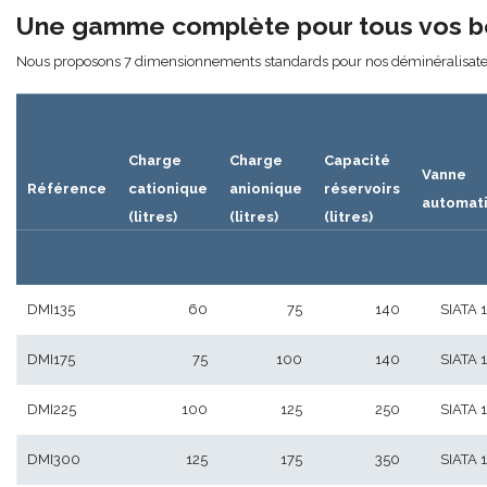
Une gamme complète pour tous vos b
Nous proposons 7 dimensionnements standards pour nos déminéralisate
Charge
Charge
Capacité
Vanne
Référence
cationique
anionique
réservoirs
automat
(litres)
(litres)
(litres)
DMI135
60
75
140
SIATA 1
DMI175
75
100
140
SIATA 1
DMI225
100
125
250
SIATA 1
DMI300
125
175
350
SIATA 1