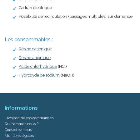
Cadran électrique
Possibilité de recirculation (passages multiples) sur demande
Les consommables :
Résine cationique
Résine anionique
Acide chlorhydrique
(HCl)
Hydroxyde de sodium
(NaOH)
Informations
Livraison de vos commandes
Qui sommes nous ?
Contactez-nous
Mentions légales