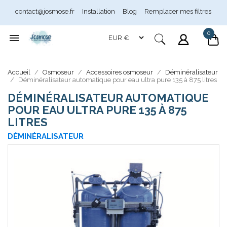
contact@josmose.fr
Installation
Blog
Remplacer mes filtres
0

Accueil
Osmoseur
Accessoires osmoseur
Déminéralisateur
Déminéralisateur automatique pour eau ultra pure 135 à 875 litres
Assistant Josmose
En ligne
DÉMINÉRALISATEUR AUTOMATIQUE
POUR EAU ULTRA PURE 135 À 875
LITRES
DÉMINÉRALISATEUR