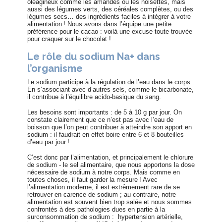
oléagineux comme les amandes ou les noisettes, mais
aussi des légumes verts, des céréales complètes, ou des
légumes secs… des ingrédients faciles à intégrer à votre
alimentation ! Nous avons dans l’équipe une petite
préférence pour le cacao : voilà une excuse toute trouvée
pour craquer sur le chocolat !
Le rôle du sodium Na+ dans
l’organisme
Le sodium participe à la régulation de l’eau dans le corps.
En s’associant avec d’autres sels, comme le bicarbonate,
il contribue à l’équilibre acido-basique du sang.
Les besoins sont importants : de 5 à 10 g par jour. On
constate clairement que ce n’est pas avec l’eau de
boisson que l’on peut contribuer à atteindre son apport en
sodium : il faudrait en effet boire entre 6 et 8 bouteilles
d’eau par jour !
C’est donc par l’alimentation, et principalement le chlorure
de sodium - le sel alimentaire, que nous apportons la dose
nécessaire de sodium à notre corps. Mais comme en
toutes choses, il faut garder la mesure ! Avec
l’alimentation moderne, il est extrêmement rare de se
retrouver en carence de sodium ; au contraire, notre
alimentation est souvent bien trop salée et nous sommes
confrontés à des pathologies dues en partie à la
surconsommation de sodium :
hypertension artérielle,