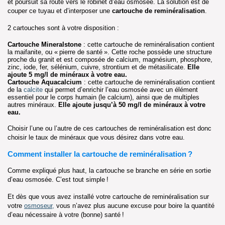
et poursuit sa route vers le robinet d’eau osmosée. La solution est de
couper ce tuyau et d’interposer une
cartouche de reminéralisation
.
2 cartouches sont à votre disposition :
Cartouche Mineralstone
: cette cartouche de reminéralisation contient
la maifanite, ou « pierre de santé ». Cette roche possède une structure
proche du granit et est composée de calcium, magnésium, phosphore,
zinc, iode, fer, sélénium, cuivre, strontium et de métasilicate.
Elle
ajoute 5 mg/l de minéraux à votre eau.
Cartouche Aquacalcium
: cette cartouche de reminéralisation contient
de la
calcite
qui permet d’enrichir l’eau osmosée avec un élément
essentiel pour le corps humain (le calcium), ainsi que de multiples
autres minéraux.
Elle ajoute jusqu’à 50 mg/l de minéraux à votre
eau.
Choisir l’une ou l’autre de ces cartouches de reminéralisation est donc
choisir le taux de minéraux que vous désirez dans votre eau.
Comment installer la cartouche de reminéralisation ?
Comme expliqué plus haut, la cartouche se branche en série en sortie
d’eau osmosée. C’est tout simple !
Et dès que vous avez installé votre cartouche de reminéralisation sur
votre
osmoseur,
vous n’avez plus aucune excuse pour boire la quantité
d’eau nécessaire à votre (bonne) santé !