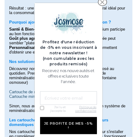
Résultat : une eau pure, mais avec un équilibre minéral idéal pour
la consommation quotidienne.
Pourquoi ajouter une cartouche de reminéralisation ?
Santé & Bien-être
: un apport en calcium et magnésium participe
au bon fonctionnement du corps.
Goût plus agréable
: l'eau osmosée non reminéralisée peut
Profitez d'une réduction
sembler "plate"
de -5% en vous inscrivant à
Personnalisation
: certains filtres ajuste le pH et permettent
d'obtenir une eau plus alcaline.
notre newsletter !
(non cumulable avec les
Nos solutions de reminéralisation
produits remisés)
Découvrez nos solutions pour profiter d'une eau osmosé au
Recevez nos nouveautés et
quotidien. Première solution, intégrer une cartouche de
offres exclusives toute
reminéralisation à votre osmoseur domestique (hors fontaine
l'année.
osmoseur)
Cartouche de reminéralisation Ecosoft
Cartouche minérale Pure Balance
Sinon, nous avons un osmoseur domestique qui a un système de
J'ai lu et
Politique de
.
reminéralisation intégrée :
Mineros
j'accepte la
confidentialité
Les cartouches de reminéralisation pour osmoseurs
JE PROFITE DE MES -5%
domestiques
!
Nos cartouches de reminéralisation sont conçues pour s'installer
en complément de votre osmoseur domestique. elles fonctionnent