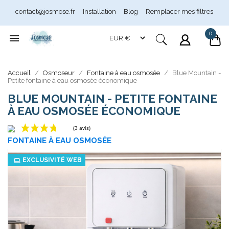
contact@josmose.fr
Installation
Blog
Remplacer mes filtres
0

Accueil
Osmoseur
Fontaine à eau osmosée
Blue Mountain -
Assistant Josmose
Petite fontaine à eau osmosée économique
En ligne
BLUE MOUNTAIN - PETITE FONTAINE
À EAU OSMOSÉE ÉCONOMIQUE
FONTAINE À EAU OSMOSÉE
(3 avis)
EXCLUSIVITÉ WEB