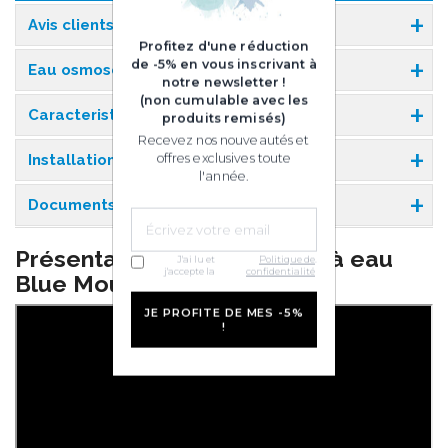
Avis clients
Profitez d'une réduction
de -5% en vous inscrivant à
Eau osmosée
notre newsletter !
(non cumulable avec les
Caracteristiques
produits remisés)
Recevez nos nouveautés et
offres exclusives toute
Installation & Entretien
l'année.
Documents
Présentation de la fontaine à eau
J'ai lu et
Politique de
.
j'accepte la
confidentialité
Blue Mountain
JE PROFITE DE MES -5%
!