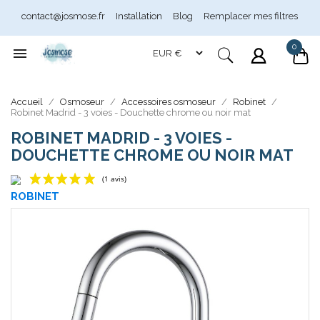
contact@josmose.fr
Installation
Blog
Remplacer mes filtres
0

Accueil
Osmoseur
Accessoires osmoseur
Robinet
Robinet Madrid - 3 voies - Douchette chrome ou noir mat
Assistant Josmose
ROBINET MADRID - 3 VOIES -
En ligne
DOUCHETTE CHROME OU NOIR MAT
ROBINET
(1 avis)