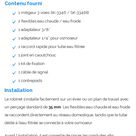
Contenu fourni
1 mitigeur 3 voies SK-3346 / SK-3346B
2 flexibles eau chaude / eau froide
1 adaptateur 3/8”
1 adaptateur 1/4” pour osmoseur
1 raccord rapide pour tube eau filtrée
1 joint en caoutchouc
1 kit de fixation
1 câble de signal
1 contrepoids
Installation
Le robinet s’installe facilement sur un évier ou un plan de travail avec
un perçage standard de
35 mm
. Les flexibles eau chaude et eau froide
se raccordent directement au réseau domestique, tandis que le tube
dédié à l’eau filtrée se connecte à votre osmoseur.
Avant l’installation, il est conseillé de rincer les conduites afin