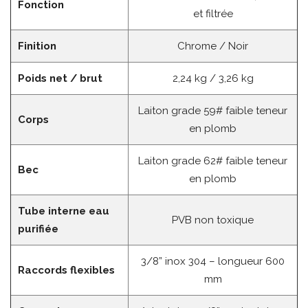
Fonction
et filtrée
Finition
Chrome / Noir
Poids net / brut
2,24 kg / 3,26 kg
Laiton grade 59# faible teneur
Corps
en plomb
Laiton grade 62# faible teneur
Bec
en plomb
Tube interne eau
PVB non toxique
purifiée
3/8” inox 304 – longueur 600
Raccords flexibles
mm