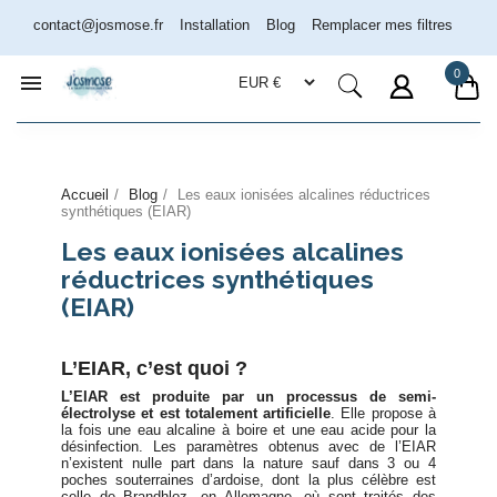
contact@josmose.fr
Installation
Blog
Remplacer mes filtres
0

Assistant Josmose
Accueil
Blog
Les eaux ionisées alcalines réductrices
En ligne
synthétiques (EIAR)
Les eaux ionisées alcalines
réductrices synthétiques
(EIAR)
L’EIAR, c’est quoi ?
L’EIAR est produite par un processus de semi-
électrolyse et est totalement artificielle
. Elle propose à
la fois une eau alcaline à boire et une eau acide pour la
désinfection. Les paramètres obtenus avec de l’EIAR
n’existent nulle part dans la nature sauf dans 3 ou 4
poches souterraines d’ardoise, dont la plus célèbre est
celle de Brandhloz, en Allemagne, où sont traités des