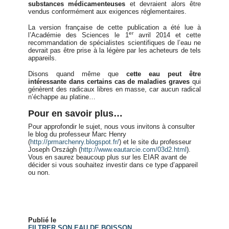
substances médicamenteuses
et devraient alors être
vendus conformément aux exigences réglementaires.
La version française de cette publication a été lue à
er
l’Académie des Sciences le 1
avril 2014 et cette
recommandation de spécialistes scientifiques de l’eau ne
devrait pas être prise à la légère par les acheteurs de tels
appareils.
Disons quand même que
cette eau peut être
intéressante dans certains cas de maladies graves
qui
génèrent des radicaux libres en masse, car aucun radical
n’échappe au platine…
Pour en savoir plus…
Pour approfondir le sujet, nous vous invitons à consulter
le blog du professeur Marc Henry
(
http://prmarchenry.blogspot.fr/
) et le site du professeur
Joseph Országh (
http://www.eautarcie.com/03d2.html
).
Vous en saurez beaucoup plus sur les EIAR avant de
décider si vous souhaitez investir dans ce type d’appareil
ou non.
Publié le
FILTRER SON EAU DE BOISSON