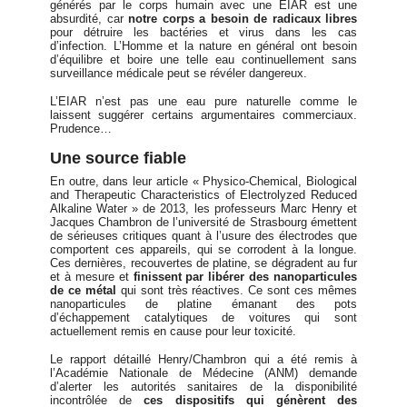
générés par le corps humain avec une EIAR est une
absurdité, car
notre corps a besoin de radicaux libres
pour détruire les bactéries et virus dans les cas
d’infection. L’Homme et la nature en général ont besoin
d’équilibre et boire une telle eau continuellement sans
surveillance médicale peut se révéler dangereux.
L’EIAR n’est pas une eau pure naturelle comme le
laissent suggérer certains argumentaires commerciaux.
Prudence…
Une source fiable
En outre, dans leur article « Physico-Chemical, Biological
and Therapeutic Characteristics of Electrolyzed Reduced
Alkaline Water » de 2013, les professeurs Marc Henry et
Jacques Chambron de l’université de Strasbourg émettent
de sérieuses critiques quant à l’usure des électrodes que
comportent ces appareils, qui se corrodent à la longue.
Ces dernières, recouvertes de platine, se dégradent au fur
et à mesure et
finissent par libérer des nanoparticules
de ce métal
qui sont très réactives. Ce sont ces mêmes
nanoparticules de platine émanant des pots
d’échappement catalytiques de voitures qui sont
actuellement remis en cause pour leur toxicité.
Le rapport détaillé Henry/Chambron qui a été remis à
l’Académie Nationale de Médecine (ANM) demande
d’alerter les autorités sanitaires de la disponibilité
incontrôlée de
ces dispositifs qui génèrent des