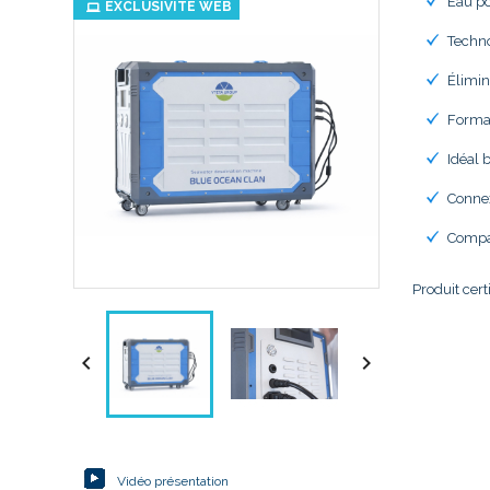
Eau po
EXCLUSIVITÉ WEB
Techn
Élimin
Form
Idéal 
Conne
Compat
Produit cert


Vidéo présentation