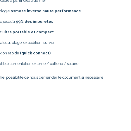
table à partir d’eau de mer
ologie
osmose inverse haute performance
e jusqu’à
99% des impuretés
at
ultra portable et compact
bateau, plage, expédition, survie
xion rapide
(quick connect)
ible alimentation externe / batterie / solaire
ifié, possibilité de nous demander le document si nécessaire