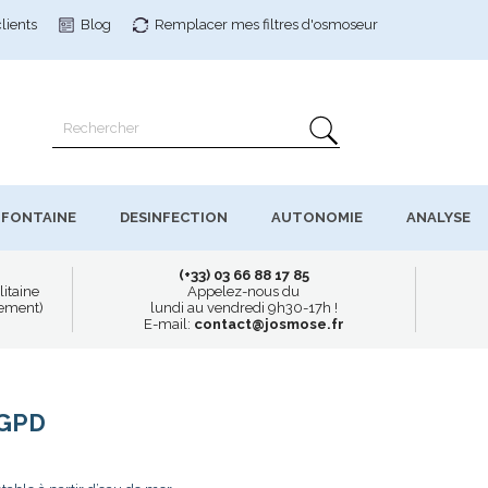
clients
Blog
Remplacer mes filtres
d'osmoseur
FONTAINE
DESINFECTION
AUTONOMIE
ANALYSE
(+33) 03 66 88 17 85
litaine
Appelez-nous du
uement)
lundi au vendredi 9h30-17h !
E-mail:
contact@josmose.fr
0GPD