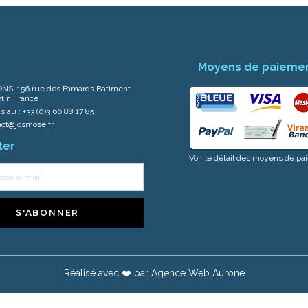
Moyens de paieme
NS, 156 rue des Famards Batiment
tin France
s au :
+33 (0)3 66 88 17 85
act@josmose.fr
ter
Voir le détail des moyens de p
S'ABONNER
Réalisé avec ❤️ par
Agence Web Aurone