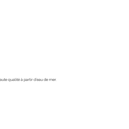
ute qualité à partir d’eau de mer.
Assistant Josmose
En ligne