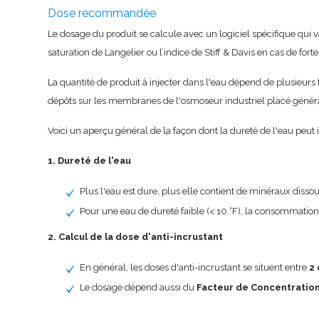
Dose recommandée
Le dosage du produit se calcule avec un logiciel spécifique qui va
saturation de Langelier ou l’indice de Stiff & Davis en cas de f
La quantité de produit à injecter dans l'eau dépend de plusieur
dépôts sur les membranes de l'osmoseur industriel placé géné
Voici un aperçu général de la façon dont la dureté de l'eau peut
1. Dureté de l'eau
Plus l'eau est dure, plus elle contient de minéraux disso
Pour une eau de dureté faible (< 10 °F), la consommation d
2. Calcul de la dose d'anti-incrustant
En général, les doses d'anti-incrustant se situent entre
2 
Le dosage dépend aussi du
Facteur de Concentratio