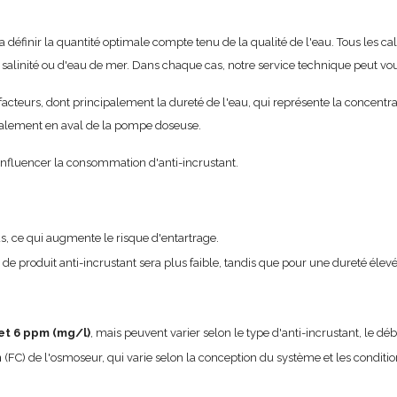
 définir la quantité optimale compte tenu de la qualité de l'eau. Tous les calc
orte salinité ou d'eau de mer. Dans chaque cas, notre service technique peut
s facteurs, dont principalement la dureté de l'eau, qui représente la conce
ralement en aval de la pompe doseuse.
 influencer la consommation d'anti-incrustant.
us, ce qui augmente le risque d'entartrage.
e produit anti-incrustant sera plus faible, tandis que pour une dureté élevée (
et 6 ppm (mg/l)
, mais peuvent varier selon le type d'anti-incrustant, le dé
n
(FC) de l'osmoseur, qui varie selon la conception du système et les condition