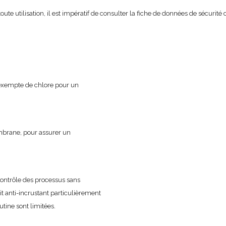
oute utilisation, il est impératif de consulter la fiche de données de sécurité
 exempte de chlore pour un
embrane, pour assurer un
 contrôle des processus sans
it anti-incrustant particulièrement
utine sont limitées.