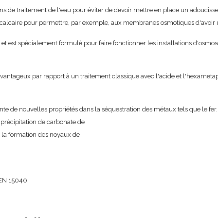
ns de traitement de l'eau pour éviter de devoir mettre en place un adoucisseu
e calcaire pour permettre, par exemple, aux membranes osmotiques d'avoir
aux et est spécialement formulé pour faire fonctionner les installations d'os
est avantageux par rapport à un traitement classique avec l'acide et l'hexame
 de nouvelles propriétés dans la séquestration des métaux tels que le fer. I
 précipitation de carbonate de
t la formation des noyaux de
-EN 15040.