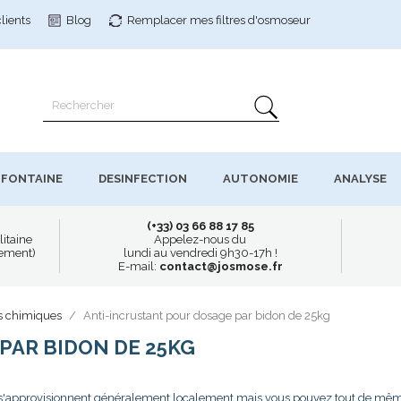
clients
Blog
Remplacer mes filtres
d'osmoseur
FONTAINE
DESINFECTION
AUTONOMIE
ANALYSE
(+33) 03 66 88 17 85
litaine
Appelez-nous du
uement)
lundi au vendredi 9h30-17h !
E-mail:
contact@josmose.fr
s chimiques
Anti-incrustant pour dosage par bidon de 25kg
PAR BIDON DE 25KG
 s'approvisionnent généralement localement mais vous pouvez tout de mê