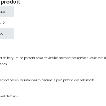
 produit
11,0
1,36
tée
m et de baryum, ne passent pas à travers les membranes osmotiques et sont do
ranes.
 membranes en réduisant au minimum la précipitation des sels nocifs.
est de 2 ans.