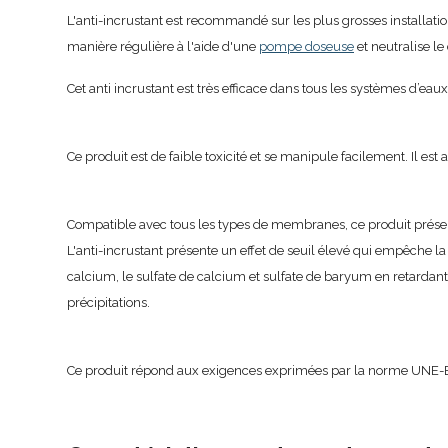
L'anti-incrustant est recommandé sur les plus grosses installatio
manière régulière à l'aide d'une
pompe doseuse
et neutralise l
Cet anti incrustant est très efficace dans tous les systèmes d’e
Ce produit est de faible toxicité et se manipule facilement. Il 
Compatible avec tous les types de membranes, ce produit présente
L'anti-incrustant présente un effet de seuil élevé qui empêche la
calcium, le sulfate de calcium et sulfate de baryum en retardan
précipitations.
Ce produit répond aux exigences exprimées par la norme UNE