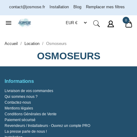
contact@josmose.fr
Installation
Blog
Remplacer mes filtres
0

Accueil
Location
Osmoseurs
OSMOSEURS
Informations
Livraison de vos commandes
Qui sommes nous ?
Contactez-nous
Mentions légales
Conditions Générales de Vente
Paiement sécurisé
Revendeurs / Installateurs - Ouvrez un compte PRO
La presse parle de nous !