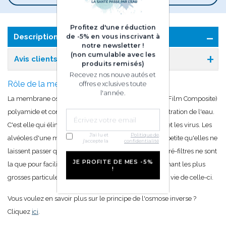
Profitez d'une réduction
Description
de -5% en vous inscrivant à
notre newsletter !
(non cumulable avec les
Avis clients
produits remisés)
Recevez nos nouveautés et
Rôle de la membrane osmotique
offres exclusives toute
l'année.
La membrane osmotique est composée de TFC (Thin-Film Composite)
polyamide et constitue le stade le plus avancé de la filtration de l'eau.
C'est elle qui élimine les métaux lourds, les bactéries et les virus. Les
J'ai lu et
Politique de
.
alvéoles d'une membrane osmotique sont tellement petite qu'elles ne
j'accepte la
confidentialité
laissent passer que les molécules d'eau (H2O). Les 3 pré-filtres ne sont
JE PROFITE DE MES -5%
la que pour faciliter le travail de la membrane en retenant les plus
!
grosses particules. Ils permettent ainsi de prolonger la vie de celle-ci.
Vous voulez en savoir plus sur le principe de l'osmose inverse ?
Cliquez
ici
.