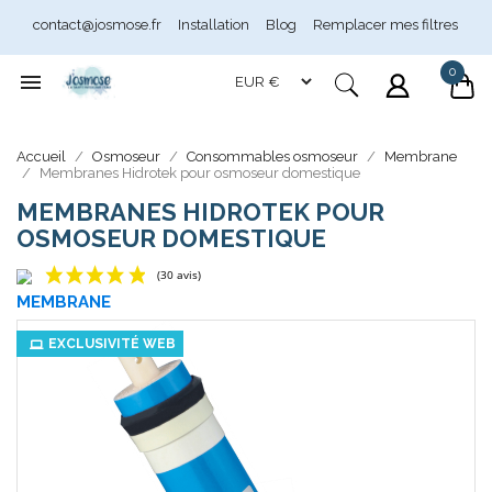
contact@josmose.fr
Installation
Blog
Remplacer mes filtres
0

Assistant Josmose
Accueil
Osmoseur
Consommables osmoseur
Membrane
En ligne
Membranes Hidrotek pour osmoseur domestique
MEMBRANES HIDROTEK POUR
OSMOSEUR DOMESTIQUE
MEMBRANE
(30 avis)
EXCLUSIVITÉ WEB