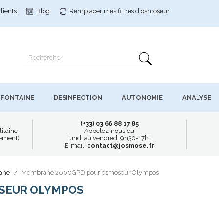
clients
Blog
Remplacer mes filtres
d'osmoseur
FONTAINE
DESINFECTION
AUTONOMIE
ANALYSE
(+33) 03 66 88 17 85
litaine
Appelez-nous du
uement)
lundi au vendredi 9h30-17h !
E-mail:
contact@josmose.fr
ane
Membrane 2000GPD pour osmoseur Olympos
SEUR OLYMPOS