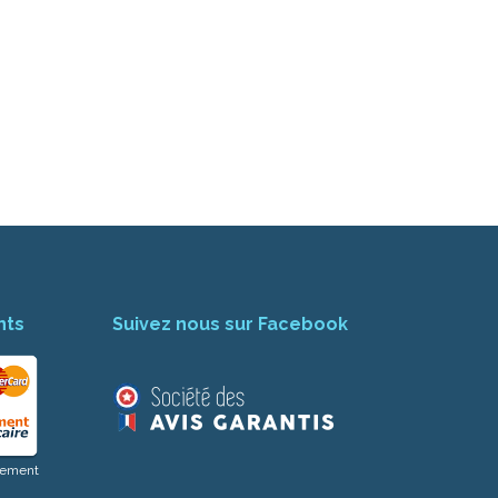
Assistant Josmose
En ligne
nts
Suivez nous sur Facebook
aiement