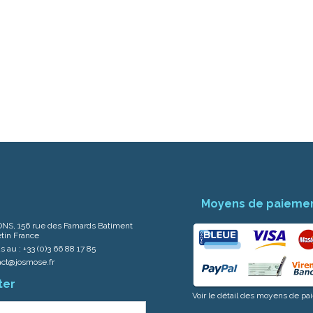
Moyens de paieme
NS, 156 rue des Famards Batiment
tin France
s au :
+33 (0)3 66 88 17 85
act@josmose.fr
ter
Voir le détail des moyens de p