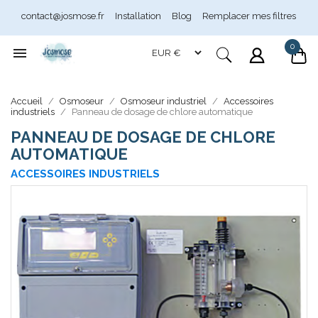
contact@josmose.fr
Installation
Blog
Remplacer mes filtres
0

Accueil
Osmoseur
Osmoseur industriel
Accessoires
Assistant Josmose
industriels
Panneau de dosage de chlore automatique
En ligne
PANNEAU DE DOSAGE DE CHLORE
AUTOMATIQUE
ACCESSOIRES INDUSTRIELS