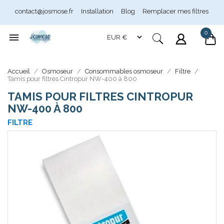
contact@josmose.fr
Installation
Blog
Remplacer mes filtres
0

Assistant Josmose
En ligne
Accueil
Osmoseur
Consommables osmoseur
Filtre
Tamis pour filtres Cintropur NW-400 à 800
TAMIS POUR FILTRES CINTROPUR
NW-400 À 800
FILTRE