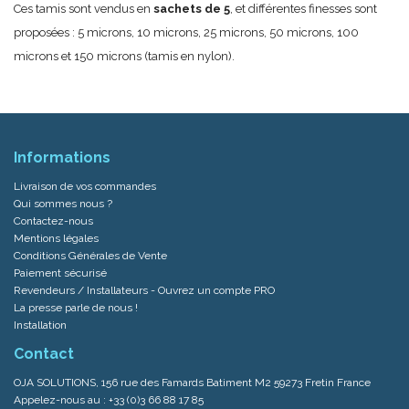
Ces tamis sont vendus en
sachets de 5
, et différentes finesses sont
proposées : 5 microns, 10 microns, 25 microns, 50 microns, 100
microns et 150 microns (tamis en nylon).
Informations
Livraison de vos commandes
Qui sommes nous ?
Contactez-nous
Mentions légales
Conditions Générales de Vente
Paiement sécurisé
Revendeurs / Installateurs - Ouvrez un compte PRO
La presse parle de nous !
Installation
Contact
OJA SOLUTIONS, 156 rue des Famards Batiment M2 59273 Fretin France
Appelez-nous au :
+33 (0)3 66 88 17 85