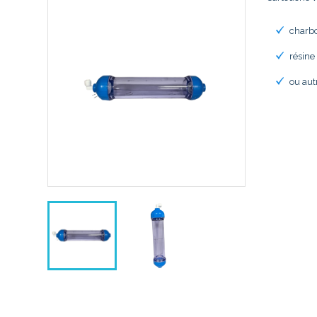
charbo
résine
ou aut