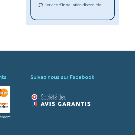
Service d’installation disponible
Assistant Josmose
En ligne
nts
Suivez nous sur Facebook
aiement