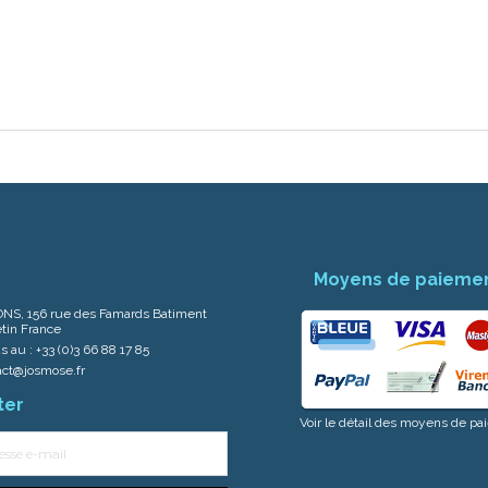
Moyens de paieme
NS, 156 rue des Famards Batiment
tin France
s au :
+33 (0)3 66 88 17 85
act@josmose.fr
ter
Voir le détail des moyens de p