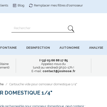
clients
Blog
Remplacer mes filtres
d'osmoseur
FONTAINE
DESINFECTION
AUTONOMIE
ANALYSE
(+33) 03 66 88 17 85
litaine
Appelez-nous du
uement)
lundi au vendredi 9h30-17h !
E-mail:
contact@josmose.fr
che
Cartouche vide pour osmoseur domestique 1/4"
R DOMESTIQUE 1/4"
ide rechargeable pour osmoseur domestique, peut contenir :