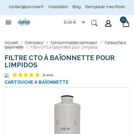
contact@josmose.fr
Installation
Blog
Remplacer mes filtres
0

Assistant Josmose
En ligne
Accueil
Osmoseur
Consommables osmoseur
Cartouche à
baïonnette
Filtre CTO à baïonnette pour Limpidos
FILTRE CTO À BAÏONNETTE POUR
LIMPIDOS
CARTOUCHE À BAÏONNETTE
(6 avis)