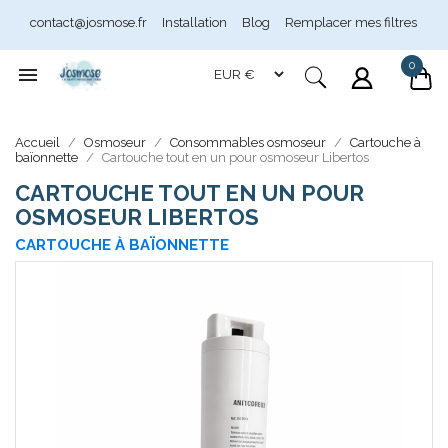
contact@josmose.fr
Installation
Blog
Remplacer mes filtres
0

Assistant Josmose
En ligne
Accueil
Osmoseur
Consommables osmoseur
Cartouche à
baïonnette
Cartouche tout en un pour osmoseur Libertos
CARTOUCHE TOUT EN UN POUR
OSMOSEUR LIBERTOS
CARTOUCHE À BAÏONNETTE