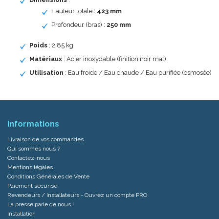
Hauteur totale :
423 mm
Profondeur (bras) :
250 mm
Poids
: 2,85 kg
Matériaux
: Acier inoxydable (finition noir mat)
Utilisation
: Eau froide / Eau chaude / Eau purifiée (osmosée)
Informations
Livraison de vos commandes
Qui sommes nous ?
Contactez-nous
Mentions légales
Conditions Générales de Vente
Paiement sécurisé
Revendeurs / Installateurs - Ouvrez un compte PRO
La presse parle de nous !
Installation