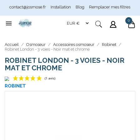
contact@josmose.fr
Installation
Blog
Remplacer mes filtres
0

Assistant Josmose
En ligne
Accueil
Osmoseur
Accessoires osmoseur
Robinet
Robinet London - 3 voies - Noir mat et chrome
ROBINET LONDON - 3 VOIES - NOIR
MAT ET CHROME
ROBINET
(1 avis)