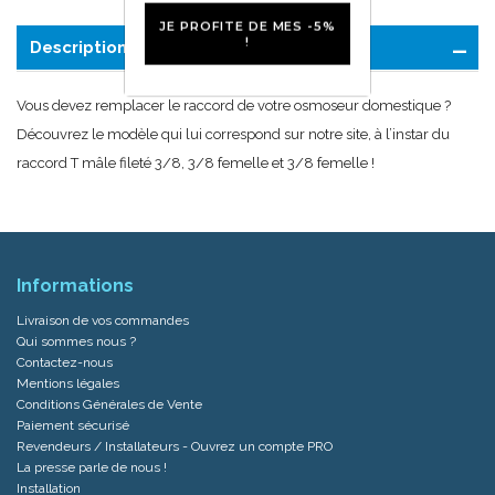
JE PROFITE DE MES -5%
!
Description
Vous devez remplacer le raccord de votre osmoseur domestique ?
Découvrez le modèle qui lui correspond sur notre site, à l’instar du
raccord T mâle fileté 3/8, 3/8 femelle et 3/8 femelle !
Informations
Livraison de vos commandes
Qui sommes nous ?
Contactez-nous
Mentions légales
Conditions Générales de Vente
Paiement sécurisé
Revendeurs / Installateurs - Ouvrez un compte PRO
La presse parle de nous !
Installation