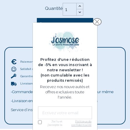
Quantité

AJOUTER AU PANIER
En stock
Profitez d'une réduction
Paiement en 3X ou 4X sans frais
de -5% en vous inscrivant à
Satisfait ou remboursé.
notre newsletter !
(non cumulable avec les
Garantie 2 ans ( extensible )
produits remisés)
Livraison :
Recevez nos nouveautés et
-Commandez avant midi pour une expédition le jour même
offres exclusives toute
l'année.
-Livraison en 24 à 48h chez vous ou en point relais
Service d’installation disponible
J'ai lu et
Politique de
.
j'accepte la
confidentialité