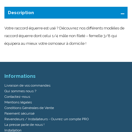
Description
Votre raccord équerre est usé ? Découvrez nos différents modèles de
raccord équerre dont celui 1/4 mâle non fileté – femelle 3/8 qui
équipera au mieux votre osmoseur à domicile !
Informations
Livraison de vos commandes
Qui sommes nous ?
Contactez-nous
Mentions légales
Conditions Générales de Vente
Paiement sécurisé
Revendeurs / Installateurs - Ouvrez un compte PRO
La presse parle de nous !
Installation