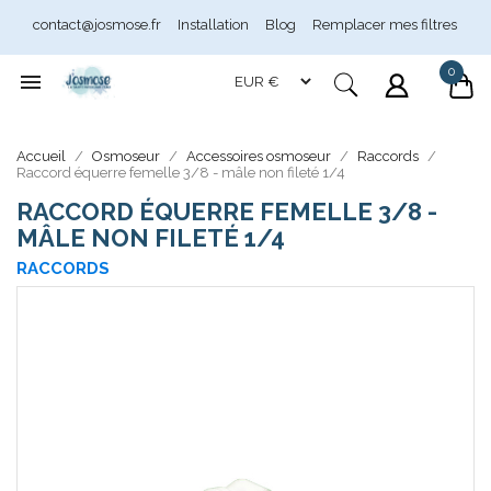
contact@josmose.fr
Installation
Blog
Remplacer mes filtres
0

Assistant Josmose
En ligne
Accueil
Osmoseur
Accessoires osmoseur
Raccords
Raccord équerre femelle 3/8 - mâle non fileté 1/4
RACCORD ÉQUERRE FEMELLE 3/8 -
MÂLE NON FILETÉ 1/4
RACCORDS