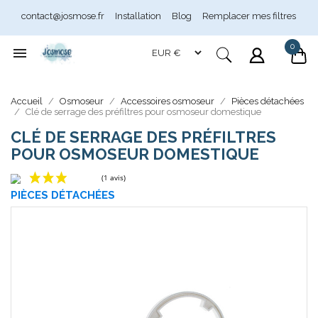
contact@josmose.fr
Installation
Blog
Remplacer mes filtres
0

Assistant Josmose
En ligne
Accueil
Osmoseur
Accessoires osmoseur
Pièces détachées
Clé de serrage des préfiltres pour osmoseur domestique
CLÉ DE SERRAGE DES PRÉFILTRES
POUR OSMOSEUR DOMESTIQUE
PIÈCES DÉTACHÉES
(1 avis)