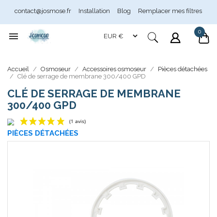
contact@josmose.fr
Installation
Blog
Remplacer mes filtres
0

Assistant Josmose
En ligne
Accueil
Osmoseur
Accessoires osmoseur
Pièces détachées
Clé de serrage de membrane 300/400 GPD
CLÉ DE SERRAGE DE MEMBRANE
300/400 GPD
PIÈCES DÉTACHÉES
(1 avis)