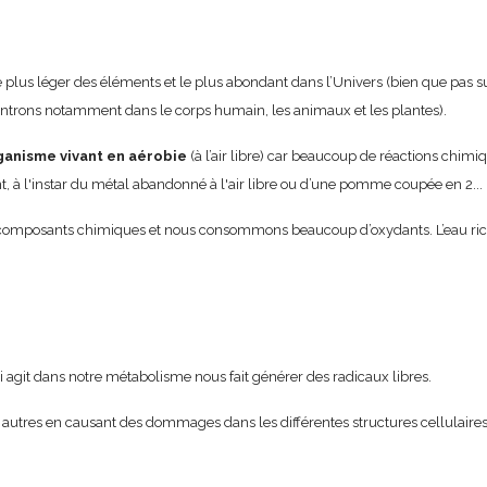
lus léger des éléments et le plus abondant dans l’Univers (bien que pas su
ontrons notamment dans le corps humain, les animaux et les plantes).
rganisme vivant en aérobie
(à l’air libre) car beaucoup de réactions chimi
t, à l'instar du métal abandonné à l'air libre ou d’une pomme coupée en 2...
composants chimiques et nous consommons beaucoup d’oxydants. L’eau rich
i agit dans notre métabolisme nous fait générer des radicaux libres.
 autres en causant des dommages dans les différentes structures cellulair