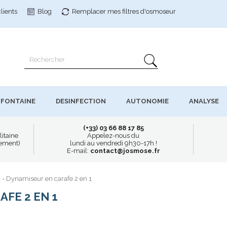
clients
Blog
Remplacer mes filtres
d'osmoseur
FONTAINE
DESINFECTION
AUTONOMIE
ANALYSE
(+33) 03 66 88 17 85
litaine
Appelez-nous du
uement)
lundi au vendredi 9h30-17h !
E-mail:
contact@josmose.fr
 - Dynamiseur en carafe 2 en 1
FE 2 EN 1