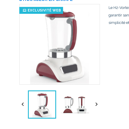
Le H2-Vorte
EXCLUSIVITÉ WEB
(16 avis)
garantir sa
simplicité et

