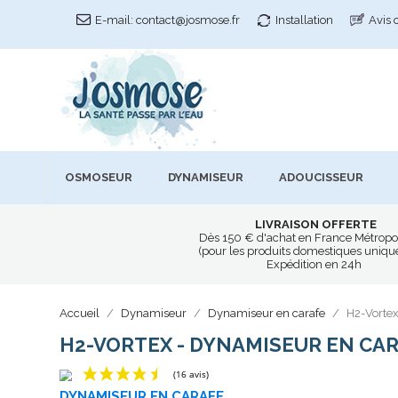
E-mail:
contact@josmose.fr
Installation
Avis 
OSMOSEUR
DYNAMISEUR
ADOUCISSEUR
LIVRAISON OFFERTE
Dès 150 € d'achat en France Métropo
(pour les produits domestiques uniq
Expédition en 24h
Accueil
Dynamiseur
Dynamiseur en carafe
H2-Vortex
H2-VORTEX - DYNAMISEUR EN CARA
DYNAMISEUR EN CARAFE