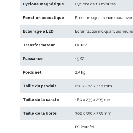
Cyclone magnétique
Cyclone de 10 minutes
Fonction acoustique
Emet un signal sonore pour averti
Eclairage à LED
Ecran tactile indiquant les heur
Transformateur
DC12V
Puissance
15 W
Poids net
2,5 kg
Taille du produit
210 x 204 x 410 mm
Taille de la carafe
180 x 235 x 205 mm
Taille de la boîte
302 x 356 x 355 mm
PC (carafe)