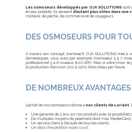
Les osmoseurs développés par OJA SOLUTIONS
sont 
en eau potable. Ils seraient
d’autant plus utiles dans une 
militaire, de pêche, de commerce et de voyageurs.
DES OSMOSEURS POUR TOU
À travers son concept Josmose.fr, OJA SOLUTIONS met à vo
domestiques, vous avez par exemple l’osmoseur 5 à 7 nive
professionnel 5 à 6 niveaux 800 GPD. Mais si votre choix se
la production d’environ 200 à 1200 litres d’eau par heure.
DE NOMBREUX AVANTAGES
L’achat de nos osmoseurs donne à
nos clients de Lorient
,
Une garantie de 2 ans sur nos produits avec la possibilité d
De multiples moyens de paiement dont Visa, MasterCard, 
Un service client à l’écoute de tous les clients
Un
délai d’expédition assez court
.