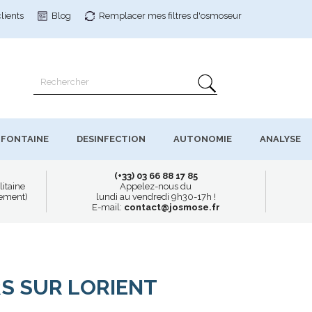
clients
Blog
Remplacer mes filtres
d'osmoseur
FONTAINE
DESINFECTION
AUTONOMIE
ANALYSE
(+33) 03 66 88 17 85
litaine
Appelez-nous du
uement)
lundi au vendredi 9h30-17h !
E-mail:
contact@josmose.fr
S SUR LORIENT