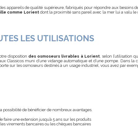
des appareils de qualité supérieure, fabriqués pour répondre aux besoins d
ville comme Lorient
dont la proximité sans pareil avec la mer lui a valu le
TES LES UTILISATIONS
tre disposition
des osmoseurs livrables à Lorient
, selon l’utilisation
aux Classicos muni d’une vidange automatique et d’une pompe. Dans la ca
 porte sur les osmoseurs destinés à un usage industriel, vous avez par exe
 la possibilité de bénéficier de nombreux avantages.
e faire une extension jusqu’à 5 ans sur les produits
les virements bancaires ou les chèques bancaires