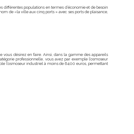
es différentes populations en termes d’économie et de besoin
 nom de «la ville aux cinq ports » avec ses ports de plaisance,
 que vous désirez en faire. Ainsi, dans la gamme des appareils
tégorie professionnelle, vous avez par exemple l’osmoseur
mple l’osmoseur industriel à moins de 6400 euros, permettant
Assistant Josmose
En ligne