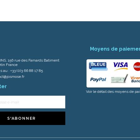
Moyens de paieme
NS, 156 rue des Famards Batiment
tin France
s au :
+33 (0)3 66 88 17 85
act@josmose.fr
ter
Voir le détail des moyens de p
S'ABONNER