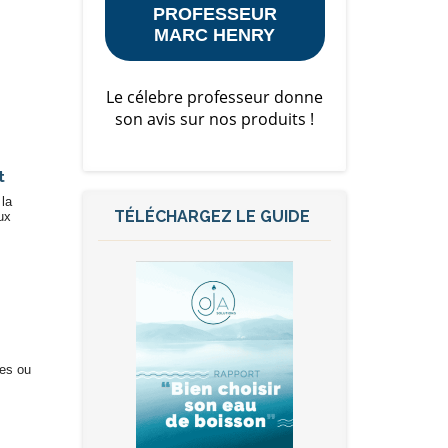
PROFESSEUR
MARC HENRY
Le célebre professeur donne
son avis sur nos produits !
t
 la
TÉLÉCHARGEZ LE GUIDE
ux
res ou
Assistant Josmose
En ligne