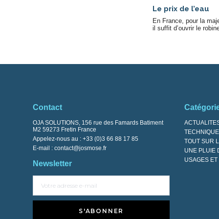
Le prix de l’eau
En France, pour la maje
il suffit d’ouvrir le robin
Contact
Catégori
OJA SOLUTIONS, 156 rue des Famards Batiment
ACTUALITE
M2 59273 Fretin France
TECHNIQUES
Appelez-nous au :
+33 (0)3 66 88 17 85
TOUT SUR L
E-mail :
contact@josmose.fr
UNE PLUIE 
USAGES ET 
Newsletter
S'ABONNER