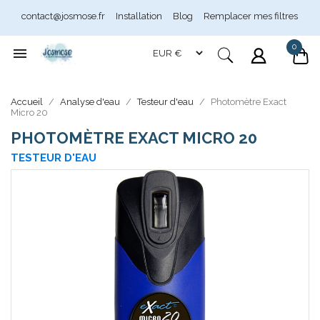
contact@josmose.fr
Installation
Blog
Remplacer mes filtres
0

Assistant Josmose
En ligne
Accueil
Analyse d'eau
Testeur d'eau
Photomètre Exact
Micro 20
PHOTOMÈTRE EXACT MICRO 20
TESTEUR D'EAU