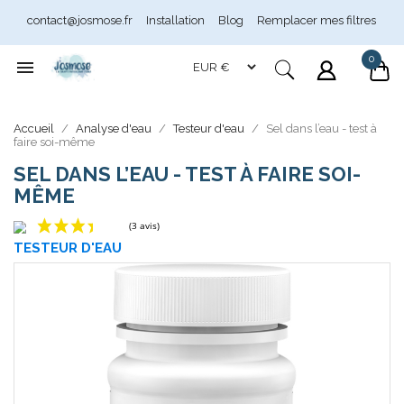
contact@josmose.fr
Installation
Blog
Remplacer mes filtres
0

Assistant Josmose
Accueil
Analyse d'eau
Testeur d'eau
Sel dans l’eau - test à
En ligne
faire soi-même
SEL DANS L’EAU - TEST À FAIRE SOI-
MÊME
TESTEUR D'EAU
(3 avis)