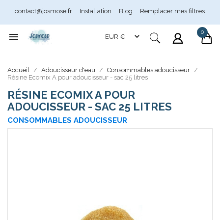
contact@josmose.fr
Installation
Blog
Remplacer mes filtres
0

Assistant Josmose
En ligne
Accueil
Adoucisseur d'eau
Consommables adoucisseur
Résine Ecomix A pour adoucisseur - sac 25 litres
RÉSINE ECOMIX A POUR
ADOUCISSEUR - SAC 25 LITRES
CONSOMMABLES ADOUCISSEUR