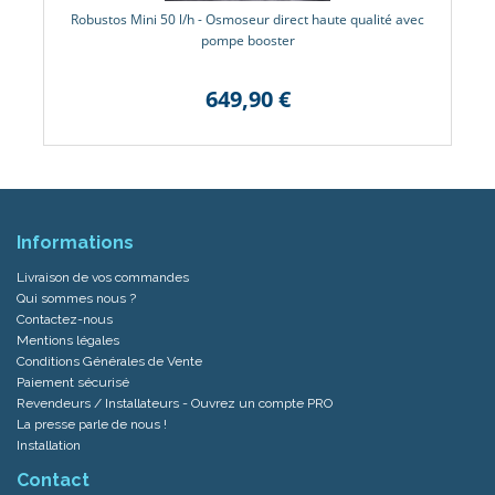
Robustos Mini 50 l/h - Osmoseur direct haute qualité avec
pompe booster
649,90 €
Informations
Livraison de vos commandes
Qui sommes nous ?
Contactez-nous
Mentions légales
Conditions Générales de Vente
Paiement sécurisé
Revendeurs / Installateurs - Ouvrez un compte PRO
La presse parle de nous !
Installation
Contact