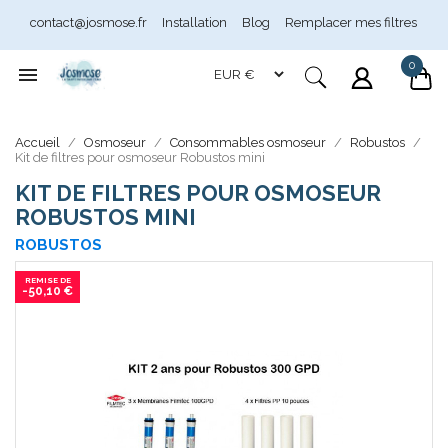
contact@josmose.fr
Installation
Blog
Remplacer mes filtres
0

Assistant Josmose
En ligne
Accueil
Osmoseur
Consommables osmoseur
Robustos
Kit de filtres pour osmoseur Robustos mini
KIT DE FILTRES POUR OSMOSEUR
ROBUSTOS MINI
ROBUSTOS
-50,10 €