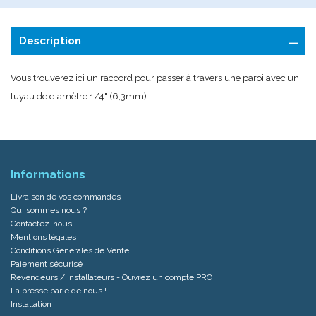
Description
Vous trouverez ici un raccord pour passer à travers une paroi avec un
tuyau de diamètre 1/4" (6,3mm).
Informations
Livraison de vos commandes
Qui sommes nous ?
Contactez-nous
Mentions légales
Conditions Générales de Vente
Paiement sécurisé
Revendeurs / Installateurs - Ouvrez un compte PRO
La presse parle de nous !
Installation