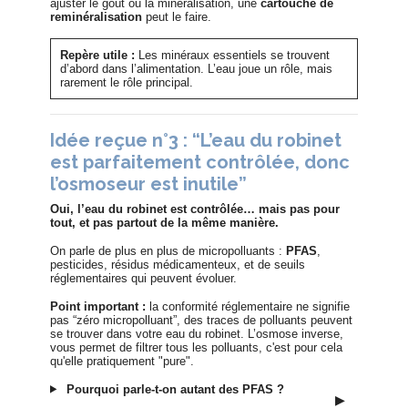
ajuster le goût ou la minéralisation, une
cartouche de
reminéralisation
peut le faire.
Repère utile :
Les minéraux essentiels se trouvent
d’abord dans l’alimentation. L’eau joue un rôle, mais
rarement le rôle principal.
Idée reçue n°3 : “L’eau du robinet
est parfaitement contrôlée, donc
l’osmoseur est inutile”
Oui, l’eau du robinet est contrôlée… mais pas pour
tout, et pas partout de la même manière.
On parle de plus en plus de micropolluants :
PFAS
,
pesticides, résidus médicamenteux, et de seuils
réglementaires qui peuvent évoluer.
Point important
:
la conformité réglementaire ne signifie
pas “zéro micropolluant”, des traces de polluants peuvent
se trouver dans votre eau du robinet. L’osmose inverse,
vous permet de filtrer tous les polluants, c'est pour cela
qu'elle pratiquement "pure".
Pourquoi parle-t-on autant des PFAS ?
▶