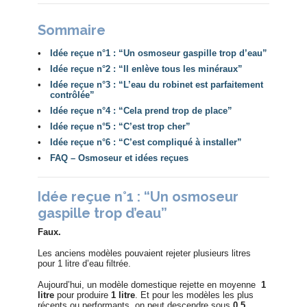
Sommaire
•
Idée reçue n°1 : “Un osmoseur gaspille trop d’eau”
•
Idée reçue n°2 : “Il enlève tous les minéraux”
•
Idée reçue n°3 : “L’eau du robinet est parfaitement
contrôlée”
•
Idée reçue n°4 : “Cela prend trop de place”
•
Idée reçue n°5 : “C’est trop cher”
•
Idée reçue n°6 : “C’est compliqué à installer”
•
FAQ – Osmoseur et idées reçues
Idée reçue n°1 : “Un osmoseur
gaspille trop d’eau”
Faux.
Les anciens modèles pouvaient rejeter plusieurs litres
pour 1 litre d’eau filtrée.
Aujourd’hui, un modèle domestique rejette en moyenne
1
litre
pour produire
1 litre
. Et pour les modèles les plus
récents ou performants, on peut descendre sous
0,5