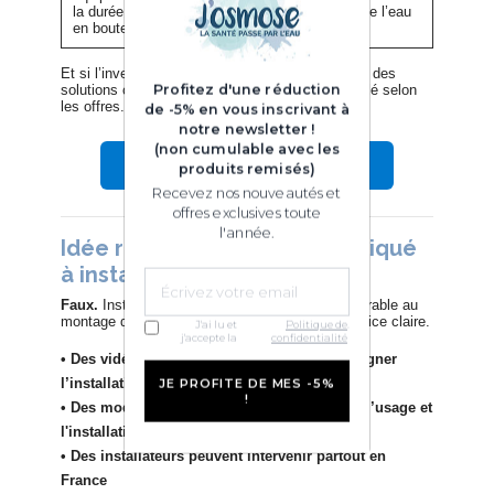
la durée, cela revient nettement moins cher que l’eau
en bouteille.
Et si l’investissement “pique” au départ, il existe des
solutions comme la
location
ou le paiement étalé selon
Profitez d'une réduction
les offres.
de -5% en vous inscrivant à
notre newsletter !
(non cumulable avec les
Voir les osmoseurs Josmose →
produits remisés)
Recevez nos nouveautés et
offres exclusives toute
l'année.
Idée reçue n°6 : “C’est compliqué
à installer”
Faux.
Installer un osmoseur est souvent comparable au
montage d’un meuble (type IKEA), avec une notice claire.
J'ai lu et
Politique de
.
j'accepte la
confidentialité
• Des vidéos tutoriels existent pour accompagner
l’installation
JE PROFITE DE MES -5%
!
• Des modèles “fontaine” peuvent simplifier l’usage et
l'installation
• Des installateurs peuvent intervenir partout en
France